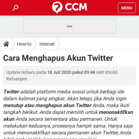
MENU
HALAMAN UTAMA
TIDAK BISA AKSES 192.168.1.1
BERHENTI LANGGANAN NETFLIX
HOW-TO
How-to
Internet
APLIKASI NONTON FILM & SERI
RESET GMAIL
SAFE MODE ANDROID
RESET CLASH OF CLANS
DOWNLOAD
Cara Menghapus Akun Twitter
BUAT AKUN TIKTOK
APLIKASI VIDEO-CALL
KODE RAHASIA NETFLIX
ADOBE PREMIERE PRO
INSTAGRAM UNTUK PC
FORUM
Update terbaru pada
18 Juli 2020 pukul 09:46
oleh
Kholid
TEWAS HOLDEM UNTUK IPHONE
Rafsanjani
.
Lupa Password Gmail
WiFi Tidak Berfungsi
ENSIKLOPEDIA
Twitter
adalah platform media sosial untuk berbagi ide
Reset Akun Facebook yang di-Hack
dalam kalimat yang singkat. Akan tetapi, jika Anda ingin
Front Office dan Back Office
OOP - Data Enkapsulasi
menutup atau menghapus akun Twitter
Anda, maka ikuti
Jenis-jenis Network atau Jaringan
langkah berikut. Anda dapat memilih untuk
menonaktifkan
akun
Anda secara sementara atau permanen. Untuk
melakukan keduanya, prosesnya hampir sama. Hanya saja
untuk menonaktifkan secara permanen akun Twitter, Anda