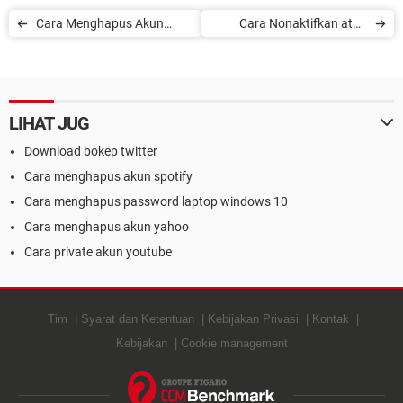
Cara Menghapus Akun
Cara Nonaktifkan atau
Snapchat
Menghapus Akun Yahoo
Mail Secara Permanen
LIHAT JUG
Download bokep twitter
Cara menghapus akun spotify
Cara menghapus password laptop windows 10
Cara menghapus akun yahoo
Cara private akun youtube
Tim
Syarat dan Ketentuan
Kebijakan Privasi
Kontak
Kebijakan
Cookie management