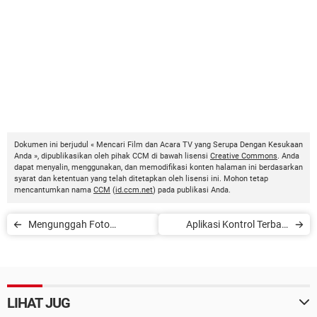
Dokumen ini berjudul « Mencari Film dan Acara TV yang Serupa Dengan Kesukaan
Anda », dipublikasikan oleh pihak CCM di bawah lisensi
Creative Commons
. Anda
dapat menyalin, menggunakan, dan memodifikasi konten halaman ini berdasarkan
syarat dan ketentuan yang telah ditetapkan oleh lisensi ini. Mohon tetap
mencantumkan nama
CCM
(
id.ccm.net
) pada publikasi Anda.
Mengunggah Foto
Aplikasi Kontrol Terbaik
Berkualitas Tinggi ke
untuk Melindungi Anak-
Instagram
Anak
LIHAT JUG