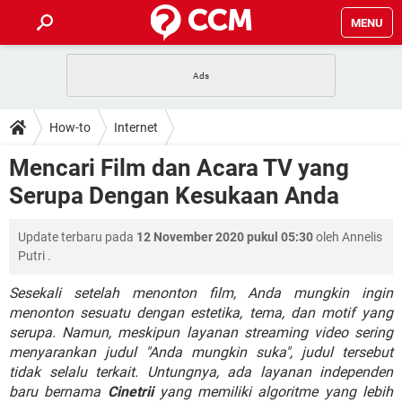
MENU
HALAMAN UTAMA
TIDAK BISA AKSES 192.168.1.1
BERHENTI LANGGANAN NETFLIX
HOW-TO
How-to
Internet
APLIKASI NONTON FILM & SERI
RESET GMAIL
SAFE MODE ANDROID
RESET CLASH OF CLANS
DOWNLOAD
Mencari Film dan Acara TV yang
BUAT AKUN TIKTOK
APLIKASI VIDEO-CALL
KODE RAHASIA NETFLIX
Serupa Dengan Kesukaan Anda
ADOBE PREMIERE PRO
INSTAGRAM UNTUK PC
FORUM
TEWAS HOLDEM UNTUK IPHONE
Update terbaru pada
12 November 2020 pukul 05:30
oleh
Annelis
Lupa Password Gmail
WiFi Tidak Berfungsi
ENSIKLOPEDIA
Putri
.
Reset Akun Facebook yang di-Hack
Front Office dan Back Office
OOP - Data Enkapsulasi
Sesekali setelah menonton film, Anda mungkin ingin
menonton sesuatu dengan estetika, tema, dan motif yang
Jenis-jenis Network atau Jaringan
serupa. Namun, meskipun layanan streaming video sering
menyarankan judul "Anda mungkin suka", judul tersebut
tidak selalu terkait. Untungnya, ada layanan independen
baru bernama
Cinetrii
yang memiliki algoritme yang lebih