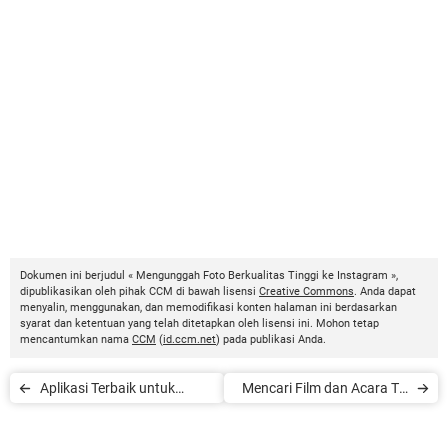
Dokumen ini berjudul « Mengunggah Foto Berkualitas Tinggi ke Instagram »,
dipublikasikan oleh pihak CCM di bawah lisensi
Creative Commons
. Anda dapat
menyalin, menggunakan, dan memodifikasi konten halaman ini berdasarkan
syarat dan ketentuan yang telah ditetapkan oleh lisensi ini. Mohon tetap
mencantumkan nama
CCM
(
id.ccm.net
) pada publikasi Anda.
Aplikasi Terbaik untuk
Mencari Film dan Acara TV
Transfer Uang ke Luar
yang Serupa Dengan
Negeri
Kesukaan Anda