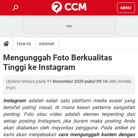
MENU
HALAMAN UTAMA
TIDAK BISA AKSES 192.168.1.1
BERHENTI LANGGANAN NETFLIX
HOW-TO
How-to
Internet
APLIKASI NONTON FILM & SERI
RESET GMAIL
SAFE MODE ANDROID
RESET CLASH OF CLANS
DOWNLOAD
Mengunggah Foto Berkualitas
BUAT AKUN TIKTOK
APLIKASI VIDEO-CALL
KODE RAHASIA NETFLIX
Tinggi ke Instagram
ADOBE PREMIERE PRO
INSTAGRAM UNTUK PC
FORUM
TEWAS HOLDEM UNTUK IPHONE
Update terbaru pada
11 November 2020 pukul 09:16
oleh
Annelis
Lupa Password Gmail
WiFi Tidak Berfungsi
ENSIKLOPEDIA
Putri
.
Reset Akun Facebook yang di-Hack
Front Office dan Back Office
OOP - Data Enkapsulasi
Instagram
adalah salah satu platform media sosial yang
bersifat paling visual, di mana kesan pertama sangatlah
Jenis-jenis Network atau Jaringan
penting. Foto atau video adalah elemen terpenting dari
setiap posting Instagram, jika buram maka posting Anda
akan diabaikan oleh mayoritas pengguna. Pada artikel ini
kami akan menjelaskan
cara mengunggah konten dengan