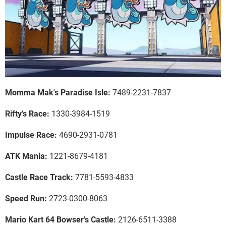
Momma Mak's Paradise Isle:
7489-2231-7837
Rifty's Race:
1330-3984-1519
Impulse Race:
4690-2931-0781
ATK Mania:
1221-8679-4181
Castle Race Track:
7781-5593-4833
Speed Run:
2723-0300-8063
Mario Kart 64 Bowser's Castle:
2126-6511-3388