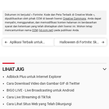
Dokumen ini berjudul « Fortnite: Kode dan Peta Terbaik di Creative Mode »,
dipublikasikan oleh pihak CCM di bawah lisensi
Creative Commons
. Anda dapat
menyalin, menggunakan, dan memodifikasi konten halaman ini berdasarkan
syarat dan ketentuan yang telah ditetapkan oleh lisensi ini. Mohon tetap
mencantumkan nama
CCM
(
id.ccm.net
) pada publikasi Anda.
Aplikasi Terbaik untuk
Halloween di Fortnite: Skin
Bermain dengan Teman dan
Baru, Item Baru, dan Pesta!
Keluarga
LIHAT JUG
Adblock Plus untuk Internet Explorer
Cara Download Video dan Gambar GIF di Twitter
BIGO LIVE - Live Broadcasting untuk Android
Cara Live Streaming di TikTok
Cara Lihat Situs Web yang Telah Dikunjungi