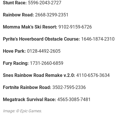
Stunt Race:
5596-2043-2727
Rainbow Road:
2668-3299-2351
Momma Mak's Ski Resort:
9102-9159-6726
Pyrite's Hoverboard Obstacle Course:
1646-1874-2310
Hove Park:
0128-4492-2605
Fury Racing:
1731-2660-6859
Snes Rainbow Road Remake v.2.0:
4110-6576-3634
Fortnite Rainbow Road:
3502-7595-2336
Megatrack Survival Race:
4565-3085-7481
Image: © Epic Games.