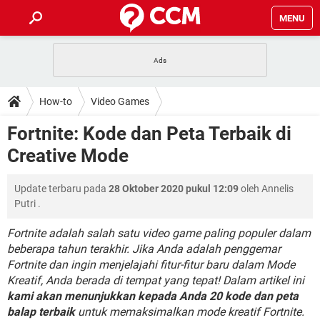
MENU
HALAMAN UTAMA
TIDAK BISA AKSES 192.168.1.1
BERHENTI LANGGANAN NETFLIX
HOW-TO
How-to
Video Games
APLIKASI NONTON FILM & SERI
RESET GMAIL
SAFE MODE ANDROID
RESET CLASH OF CLANS
DOWNLOAD
Fortnite: Kode dan Peta Terbaik di
BUAT AKUN TIKTOK
APLIKASI VIDEO-CALL
KODE RAHASIA NETFLIX
Creative Mode
ADOBE PREMIERE PRO
INSTAGRAM UNTUK PC
FORUM
TEWAS HOLDEM UNTUK IPHONE
Update terbaru pada
28 Oktober 2020 pukul 12:09
oleh
Annelis
Lupa Password Gmail
WiFi Tidak Berfungsi
ENSIKLOPEDIA
Putri
.
Reset Akun Facebook yang di-Hack
Front Office dan Back Office
OOP - Data Enkapsulasi
Fortnite adalah salah satu video game paling populer dalam
beberapa tahun terakhir. Jika Anda adalah penggemar
Jenis-jenis Network atau Jaringan
Fortnite dan ingin menjelajahi fitur-fitur baru dalam Mode
Kreatif, Anda berada di tempat yang tepat! Dalam artikel ini
kami akan menunjukkan kepada Anda 20 kode dan peta
balap terbaik
untuk memaksimalkan mode kreatif Fortnite.