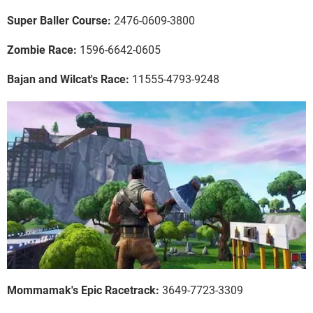
Super Baller Course:
2476-0609-3800
Zombie Race:
1596-6642-0605
Bajan and Wilcat's Race:
11555-4793-9248
Mommamak's Epic Racetrack:
3649-7723-3309