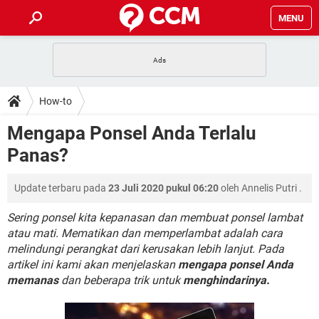
MENU
HALAMAN UTAMA
TIDAK BISA AKSES 192.168.1.1
BERHENTI LANGGANAN NETFLIX
HOW-TO
How-to
APLIKASI NONTON FILM & SERI
RESET GMAIL
SAFE MODE ANDROID
RESET CLASH OF CLANS
DOWNLOAD
Mengapa Ponsel Anda Terlalu
BUAT AKUN TIKTOK
APLIKASI VIDEO-CALL
KODE RAHASIA NETFLIX
Panas?
ADOBE PREMIERE PRO
INSTAGRAM UNTUK PC
FORUM
TEWAS HOLDEM UNTUK IPHONE
Update terbaru pada
23 Juli 2020 pukul 06:20
oleh
Annelis Putri
.
Lupa Password Gmail
WiFi Tidak Berfungsi
ENSIKLOPEDIA
Reset Akun Facebook yang di-Hack
Sering ponsel kita kepanasan dan membuat ponsel lambat
Front Office dan Back Office
OOP - Data Enkapsulasi
atau mati. Mematikan dan memperlambat adalah cara
melindungi perangkat dari kerusakan lebih lanjut. Pada
Jenis-jenis Network atau Jaringan
artikel ini kami akan menjelaskan
mengapa ponsel Anda
memanas
dan beberapa trik untuk
menghindarinya.