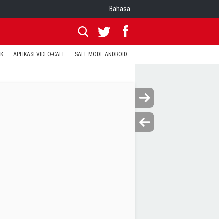
Bahasa
OK
APLIKASI VIDEO-CALL
SAFE MODE ANDROID
RESET CLASH OF CLANS
KODE