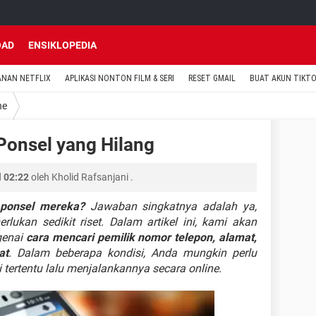
OAD
ENSIKLOPEDIA
ANAN NETFLIX
APLIKASI NONTON FILM & SERI
RESET GMAIL
BUAT AKUN TIKT
ne
Ponsel yang Hilang
l 02:22
oleh
Kholid Rafsanjani
.
 ponsel mereka?
Jawaban singkatnya adalah ya,
ukan sedikit riset. Dalam artikel ini, kami akan
genai
cara mencari pemilik nomor telepon, alamat,
at
. Dalam beberapa kondisi, Anda mungkin perlu
tertentu lalu menjalankannya secara online.