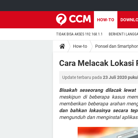
HOW-TO
DOWNL
TIDAK BISA AKSES 192.168.1.1
BERHENTI LANGG
How-to
Ponsel dan Smartpho
Cara Melacak Lokasi 
Update terbaru pada
23 Juli 2020 puku
Bisakah seseorang dilacak lewat
meskipun di beberapa kasus memerl
memberikan beberapa arahan men
dan bahkan lokasinya secara tep
mengunduh dan menginstal aplikasi 