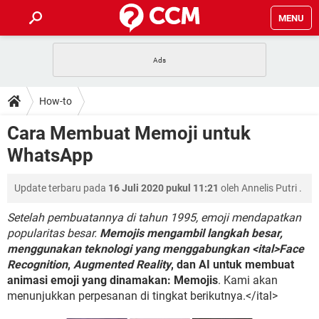
MENU
HALAMAN UTAMA
TIDAK BISA AKSES 192.168.1.1
BERHENTI LANGGANAN NETFLIX
HOW-TO
How-to
APLIKASI NONTON FILM & SERI
RESET GMAIL
SAFE MODE ANDROID
RESET CLASH OF CLANS
DOWNLOAD
Cara Membuat Memoji untuk
BUAT AKUN TIKTOK
APLIKASI VIDEO-CALL
KODE RAHASIA NETFLIX
WhatsApp
ADOBE PREMIERE PRO
INSTAGRAM UNTUK PC
FORUM
TEWAS HOLDEM UNTUK IPHONE
Update terbaru pada
16 Juli 2020 pukul 11:21
oleh
Annelis Putri
.
Lupa Password Gmail
WiFi Tidak Berfungsi
ENSIKLOPEDIA
Reset Akun Facebook yang di-Hack
Setelah pembuatannya di tahun 1995, emoji mendapatkan
Front Office dan Back Office
OOP - Data Enkapsulasi
popularitas besar.
Memojis mengambil langkah besar,
menggunakan teknologi yang menggabungkan <ital>Face
Jenis-jenis Network atau Jaringan
Recognition
,
Augmented Reality
, dan AI untuk membuat
animasi emoji yang dinamakan: Memojis
. Kami akan
menunjukkan perpesanan di tingkat berikutnya.</ital>