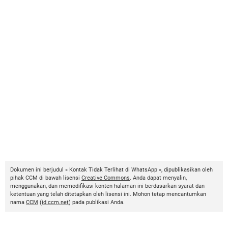
Dokumen ini berjudul « Kontak Tidak Terlihat di WhatsApp », dipublikasikan oleh
pihak CCM di bawah lisensi
Creative Commons
. Anda dapat menyalin,
menggunakan, dan memodifikasi konten halaman ini berdasarkan syarat dan
ketentuan yang telah ditetapkan oleh lisensi ini. Mohon tetap mencantumkan
nama
CCM
(
id.ccm.net
) pada publikasi Anda.