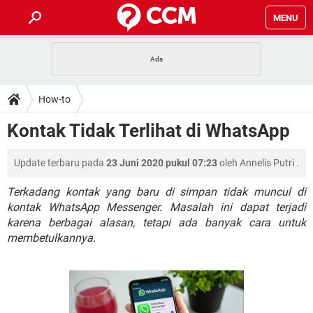
MENU
HALAMAN UTAMA
TIDAK BISA AKSES 192.168.1.1
BERHENTI LANGGANAN NETFLIX
HOW-TO
How-to
APLIKASI NONTON FILM & SERI
RESET GMAIL
SAFE MODE ANDROID
RESET CLASH OF CLANS
DOWNLOAD
Kontak Tidak Terlihat di WhatsApp
BUAT AKUN TIKTOK
APLIKASI VIDEO-CALL
KODE RAHASIA NETFLIX
ADOBE PREMIERE PRO
INSTAGRAM UNTUK PC
FORUM
Update terbaru pada
23 Juni 2020 pukul 07:23
oleh
Annelis Putri
.
TEWAS HOLDEM UNTUK IPHONE
Lupa Password Gmail
WiFi Tidak Berfungsi
Terkadang kontak yang baru di simpan tidak muncul di
ENSIKLOPEDIA
kontak WhatsApp Messenger. Masalah ini dapat terjadi
Reset Akun Facebook yang di-Hack
karena berbagai alasan, tetapi ada banyak cara untuk
Front Office dan Back Office
OOP - Data Enkapsulasi
membetulkannya.
Jenis-jenis Network atau Jaringan