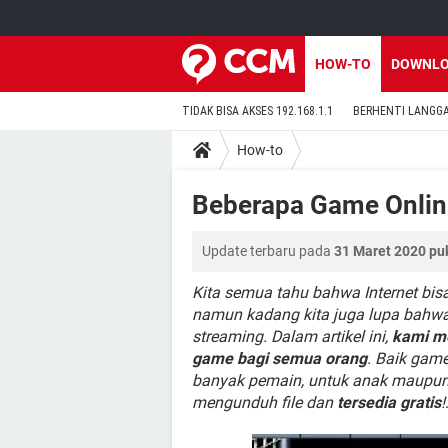
HOW-TO
DOWNL
TIDAK BISA AKSES 192.168.1.1
BERHENTI LANGG
How-to
Beberapa Game Online
Update terbaru pada
31 Maret 2020 pu
Kita semua tahu bahwa Internet bisa
namun kadang kita juga lupa bahwa 
streaming. Dalam artikel ini,
kami me
game bagi semua orang
. Baik gam
banyak pemain, untuk anak maupun 
mengunduh file dan
tersedia gratis
!