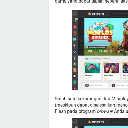
game yang dapat dipilih seperti: aksi
Salah satu kekurangan dari Minipl
(meskipun dapat diselesaikan meng
Flash pada program
browser
Anda u