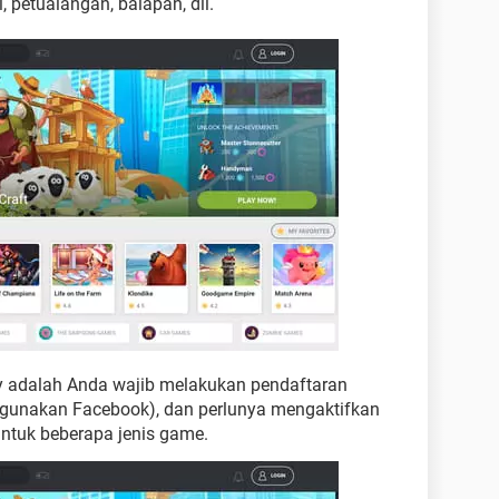
, petualangan, balapan, dll.
ay adalah Anda wajib melakukan pendaftaran
gunakan Facebook), dan perlunya mengaktifkan
ntuk beberapa jenis game.