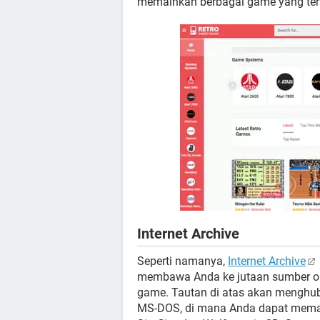
memainkan berbagai game yang ter
Internet Archive
Seperti namanya,
Internet Archive
membawa Anda ke jutaan sumber onlin
game. Tautan di atas akan menghu
MS-DOS, di mana Anda dapat memaink