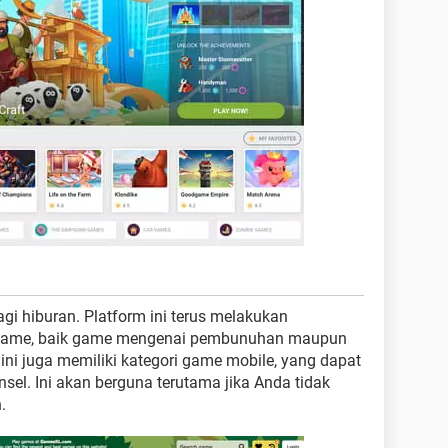
agi hiburan. Platform ini terus melakukan
 game, baik game mengenai pembunuhan maupun
ini juga memiliki kategori game mobile, yang dapat
sel. Ini akan berguna terutama jika Anda tidak
.