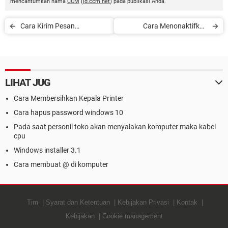
mencantumkan nama
CCM
(
id.ccm.net
) pada publikasi Anda.
Cara Kirim Pesan
Cara Menonaktifkan
WhatsApp Tanpa Simpan
McAfee di Samsung Galaxy
Nomor
S10
LIHAT JUG
Cara Membersihkan Kepala Printer
Cara hapus password windows 10
Pada saat personil toko akan menyalakan komputer maka kabel
cpu
Windows installer 3.1
Cara membuat @ di komputer
Tim
Syarat dan Ketentuan
Kebijakan Privasi
Kontak
Kebijakan
Cookie management