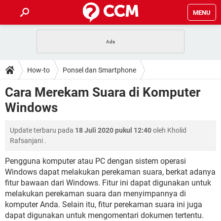
MENU
HALAMAN UTAMA
TIDAK BISA AKSES 192.168.1.1
BERHENTI LANGGANAN NETFLIX
HOW-TO
How-to
Ponsel dan Smartphone
APLIKASI NONTON FILM & SERI
RESET GMAIL
SAFE MODE ANDROID
RESET CLASH OF CLANS
DOWNLOAD
Cara Merekam Suara di Komputer
BUAT AKUN TIKTOK
APLIKASI VIDEO-CALL
KODE RAHASIA NETFLIX
Windows
ADOBE PREMIERE PRO
INSTAGRAM UNTUK PC
FORUM
TEWAS HOLDEM UNTUK IPHONE
Update terbaru pada
18 Juli 2020 pukul 12:40
oleh
Kholid
Lupa Password Gmail
WiFi Tidak Berfungsi
ENSIKLOPEDIA
Rafsanjani
.
Reset Akun Facebook yang di-Hack
Front Office dan Back Office
OOP - Data Enkapsulasi
Pengguna komputer atau PC dengan sistem operasi
Windows dapat melakukan perekaman suara, berkat adanya
Jenis-jenis Network atau Jaringan
fitur bawaan dari Windows. Fitur ini dapat digunakan untuk
melakukan perekaman suara dan menyimpannya di
komputer Anda. Selain itu, fitur perekaman suara ini juga
dapat digunakan untuk mengomentari dokumen tertentu.