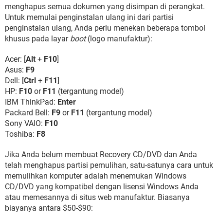
menghapus semua dokumen yang disimpan di perangkat.
Untuk memulai penginstalan ulang ini dari partisi
penginstalan ulang, Anda perlu menekan beberapa tombol
khusus pada layar
boot
(logo manufaktur):
Acer: [
Alt
+
F10
]
Asus:
F9
Dell: [
Ctrl
+
F11
]
HP:
F10
or
F11
(tergantung model)
IBM ThinkPad:
Enter
Packard Bell:
F9
or
F11
(tergantung model)
Sony VAIO:
F10
Toshiba:
F8
Jika Anda belum membuat Recovery CD/DVD dan Anda
telah menghapus partisi pemulihan, satu-satunya cara untuk
memulihkan komputer adalah menemukan Windows
CD/DVD yang kompatibel dengan lisensi Windows Anda
atau memesannya di situs web manufaktur. Biasanya
biayanya antara $50-$90: