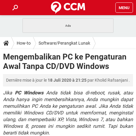
MENU
HALAMAN UTAMA
TIDAK BISA AKSES 192.168.1.1
BERHENTI LANGGANAN NETFLIX
HOW-TO
How-to
Software/Perangkat Lunak
APLIKASI NONTON FILM & SERI
RESET GMAIL
SAFE MODE ANDROID
RESET CLASH OF CLANS
DOWNLOAD
Mengembalikan PC ke Pengaturan
BUAT AKUN TIKTOK
APLIKASI VIDEO-CALL
KODE RAHASIA NETFLIX
Awal Tanpa CD/DVD Windows
ADOBE PREMIERE PRO
INSTAGRAM UNTUK PC
FORUM
TEWAS HOLDEM UNTUK IPHONE
Dernière mise à jour le
18 Juli 2020 à 21:25
par
Kholid Rafsanjani
.
Lupa Password Gmail
WiFi Tidak Berfungsi
ENSIKLOPEDIA
Reset Akun Facebook yang di-Hack
Jika
PC Windows
Anda tidak bisa di-reboot, rusak, atau
Front Office dan Back Office
OOP - Data Enkapsulasi
Anda hanya ingin membersihkannya, Anda mungkin dapat
memulihkan PC Anda ke pengaturan awal. Jika Anda tidak
Jenis-jenis Network atau Jaringan
memiliki Windows CD/DVD untuk memformat, menginstal
ulang, dan memperbaiki XP, Vista, Windows 7, atau bahkan
Windows 8, proses ini mungkin sedikit rumit. Tapi bukan
berarti tidak mungkin.