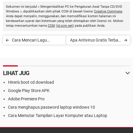
Dokumen ini berjudul « Mengembalikan PC ke Pengaturan Awal Tanpa CD/DVD
Windows », dipublikasikan oleh pihak CCM di bawah lisensi
Creative Commons
.
Anda dapat menyalin, menggunakan, dan memodifikasi konten halaman ini
berdasarkan syarat dan ketentuan yang telah ditetapkan oleh lisensi ini. Mohon
tetap mencantumkan nama
CCM
(
id.ccm.net
) pada publikasi Anda.
Cara Mencari Lagu
Apa Antivirus Gratis Terbaik
Menggunakan Midomi
di 2020?
LIHAT JUG
Hiren's boot cd download
Google Play Store APK
Adobe Premiere Pro
Cara menghapus password laptop windows 10
Cara Memutar Tampilan Layar Komputer atau Laptop