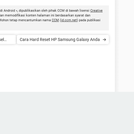
i Android », dipublikasikan oleh pihak CCM di bawah lisensi
Creative
dan memodifikasi konten halaman ini berdasarkan syarat dan
ni. Mohon tetap mencantumkan nama
CCM
(
id.ccm.net
) pada publikasi
el
Cara Hard Reset HP Samsung Galaxy Anda