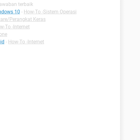
Jawaban terbaik
ndows 10
-
How-To -Sistem Operasi
are/Perangkat Keras
w-To -Internet
one
id
-
How-To -Internet