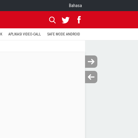
Bahasa
OK
APLIKASI VIDEO-CALL
SAFE MODE ANDROID
RESET CLASH OF CLANS
KODE