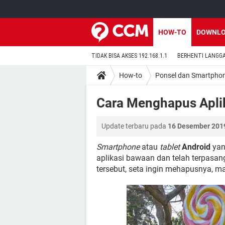
HOW-TO
DOWNL
TIDAK BISA AKSES 192.168.1.1
BERHENTI LANGG
How-to
Ponsel dan Smartpho
Cara Menghapus Aplik
Update terbaru pada
16 Desember 2019
Smartphone
atau
tablet
Android
yang
aplikasi bawaan dan telah terpasan
tersebut, seta ingin mehapusnya, m