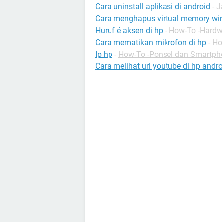
Cara uninstall aplikasi di android
- 
Cara menghapus virtual memory wi
Huruf é aksen di hp
-
How-To -Hardw
Cara mematikan mikrofon di hp
-
Ho
Ip hp
-
How-To -Ponsel dan Smartph
Cara melihat url youtube di hp andro