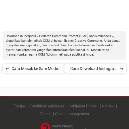
Dokumen ini berjudul « Perintah Command Prompt (CMD) untuk Windows »,
dipublikasikan oleh pihak CCM di bawah lisensi
Creative Commons
. Anda dapat
menyalin, menggunakan, dan memodifikasi konten halaman ini berdasarkan
syarat dan ketentuan yang telah ditetapkan oleh lisensi ini. Mohon tetap
mencantumkan nama
CCM
(
id.ccm.net
) pada publikasi Anda.
Cara Masuk ke Safe Mode
Cara Download Instagram
di Windows
di PC
Equipe
Conditions générales
Kebijakan Privasi
Kontak
Charte
Cookie management