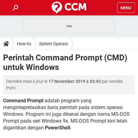
MENU
HALAMAN UTAMA
TIDAK BISA AKSES 192.168.1.1
BERHENTI LANGGANAN NETFLIX
HOW-TO
How-to
Sistem Operasi
APLIKASI NONTON FILM & SERI
RESET GMAIL
SAFE MODE ANDROID
RESET CLASH OF CLANS
DOWNLOAD
Perintah Command Prompt (CMD)
BUAT AKUN TIKTOK
APLIKASI VIDEO-CALL
KODE RAHASIA NETFLIX
untuk Windows
ADOBE PREMIERE PRO
INSTAGRAM UNTUK PC
FORUM
TEWAS HOLDEM UNTUK IPHONE
Dernière mise à jour le
17 November 2019 à 03:42
par
Annelis
Lupa Password Gmail
WiFi Tidak Berfungsi
ENSIKLOPEDIA
Putri
.
Reset Akun Facebook yang di-Hack
Front Office dan Back Office
OOP - Data Enkapsulasi
Command Prompt
adalah program yang
mengintepretasikan baris perintah pada sistem operasi
Jenis-jenis Network atau Jaringan
Windows. Program ini juga dikenal dengan nama MS-DOS
Prompt pada seri Windows 9x. MS-DOS Prompt kini telah
digantikan dengan
PowerShell
.