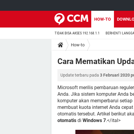
HOW-TO
DOWNL
TIDAK BISA AKSES 192.168.1.1
BERHENTI LANGG
How-to
Cara Mematikan Upda
Update terbaru pada
3 Februari 2020 p
Microsoft merilis pembaruan regule
Anda. Jika sistem komputer Anda 
komputer akan memperbarui setiap ri
membuat kuota internet Anda cepat
otomatis tersebut. Artikel berikut
otomatis
di
Windows 7
.</ital>