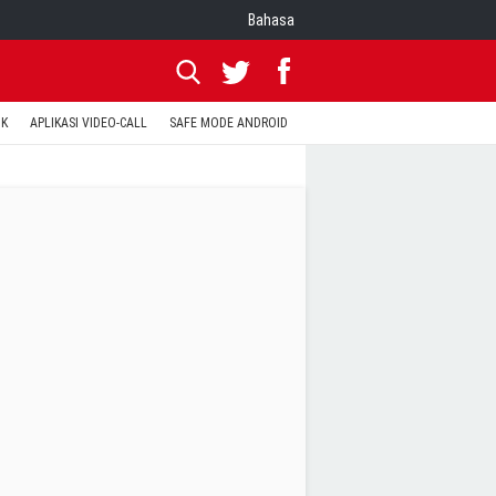
Bahasa
OK
APLIKASI VIDEO-CALL
SAFE MODE ANDROID
RESET CLASH OF CLANS
KODE