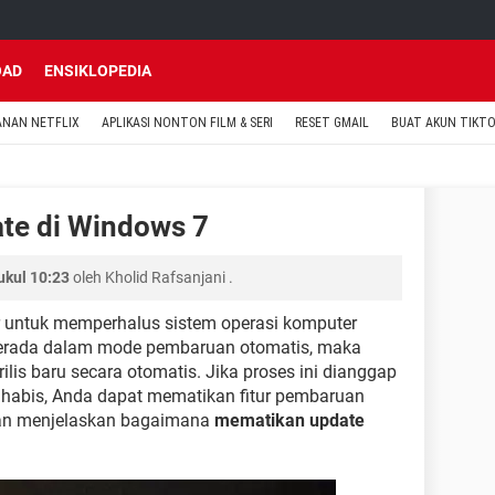
OAD
ENSIKLOPEDIA
ANAN NETFLIX
APLIKASI NONTON FILM & SERI
RESET GMAIL
BUAT AKUN TIKT
te di Windows 7
ukul 10:23
oleh
Kholid Rafsanjani
.
r untuk memperhalus sistem operasi komputer
berada dalam mode pembaruan otomatis, maka
lis baru secara otomatis. Jika proses ini dianggap
 habis, Anda dapat mematikan fitur pembaruan
 akan menjelaskan bagaimana
mematikan update