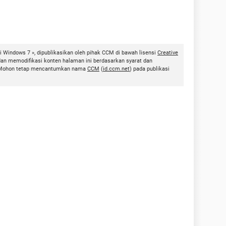
 Windows 7 », dipublikasikan oleh pihak CCM di bawah lisensi
Creative
dan memodifikasi konten halaman ini berdasarkan syarat dan
ni. Mohon tetap mencantumkan nama
CCM
(
id.ccm.net
) pada publikasi