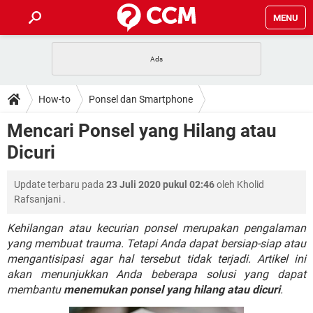
MENU
HALAMAN UTAMA
TIDAK BISA AKSES 192.168.1.1
BERHENTI LANGGANAN NETFLIX
HOW-TO
How-to
Ponsel dan Smartphone
APLIKASI NONTON FILM & SERI
RESET GMAIL
SAFE MODE ANDROID
RESET CLASH OF CLANS
DOWNLOAD
Mencari Ponsel yang Hilang atau
BUAT AKUN TIKTOK
APLIKASI VIDEO-CALL
KODE RAHASIA NETFLIX
Dicuri
ADOBE PREMIERE PRO
INSTAGRAM UNTUK PC
FORUM
TEWAS HOLDEM UNTUK IPHONE
Update terbaru pada
23 Juli 2020 pukul 02:46
oleh
Kholid
Lupa Password Gmail
WiFi Tidak Berfungsi
ENSIKLOPEDIA
Rafsanjani
.
Reset Akun Facebook yang di-Hack
Front Office dan Back Office
OOP - Data Enkapsulasi
Kehilangan atau kecurian ponsel merupakan pengalaman
yang membuat trauma. Tetapi Anda dapat bersiap-siap atau
Jenis-jenis Network atau Jaringan
mengantisipasi agar hal tersebut tidak terjadi. Artikel ini
akan menunjukkan Anda beberapa solusi yang dapat
membantu
menemukan ponsel yang hilang atau dicuri
.