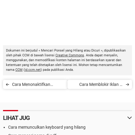
Dokumen ini berjudul « Mencari Ponsel yang Hilang atau Dicuri », dipublikasikan
oleh pihak CCM di bawah lisensi
Creative Commons
. Anda dapat menyalin,
menggunakan, dan memodifikasi konten halaman ini berdasarkan syarat dan
ketentuan yang telah ditetapkan oleh lisensi ini. Mohon tetap mencantumkan
nama
CCM
(
id.ccm.net
) pada publikasi Anda.
Cara Menonaktifkan
Cara Memblokir Iklan di
Notifikasi WhatsApp
Android
LIHAT JUG
Cara memunculkan keyboard yang hilang