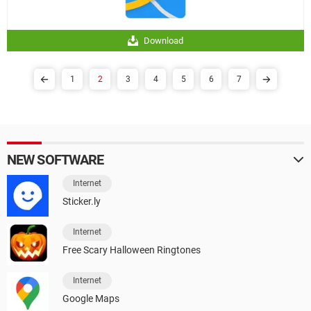
Download
1
2
3
4
5
6
7
NEW SOFTWARE
Internet
Sticker.ly
Internet
Free Scary Halloween Ringtones
Internet
Google Maps