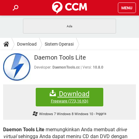
MENU
HALAMAN UTAMA
TIDAK BISA AKSES 192.168.1.1
BERHENTI LANGGANAN NETFLIX
HOW-TO
Download
Sistem Operasi
APLIKASI NONTON FILM & SERI
RESET GMAIL
SAFE MODE ANDROID
RESET CLASH OF CLANS
DOWNLOAD
Daemon Tools Lite
BUAT AKUN TIKTOK
APLIKASI VIDEO-CALL
KODE RAHASIA NETFLIX
ADOBE PREMIERE PRO
INSTAGRAM UNTUK PC
Developer:
DaemonTools.cc
Versi:
10.8.0
FORUM
TEWAS HOLDEM UNTUK IPHONE
Lupa Password Gmail
WiFi Tidak Berfungsi
ENSIKLOPEDIA
Download
Reset Akun Facebook yang di-Hack
Front Office dan Back Office
OOP - Data Enkapsulasi
Freeware
(773,16 Kb)
Jenis-jenis Network atau Jaringan
Windows 7 Windows 8 Windows 10
-
Inggris
Daemon Tools Lite
memungkinkan Anda membuat
drive
virtual
sehingga Anda dapat meniru CD dan DVD dengan