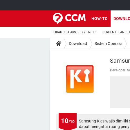
HOW-TO
DOWNL
TIDAK BISA AKSES 192.168.1.1
BERHENTI LANGG
Download
Sistem Operasi
Samsun
Developer:
S
10
Samsung Kies wajib dimilik
/10
dapat mengatur ruang penyi