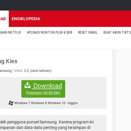
OAD
ENSIKLOPEDIA
ANAN NETFLIX
APLIKASI NONTON FILM & SERI
RESET GMAIL
BUAT AKUN TIKT
g Kies
amsung
Versi:
3.2 (versi terbaru)
Download
Freeware
(43,83 Mo)
Windows 7 Windows 8 Windows 10
-
Inggris
i oleh pengguna ponsel Samsung. Karena program ini
mpanan dan data-data penting yang tersimpan di