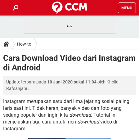
MENU
HALAMAN UTAMA
TIDAK BISA AKSES 192.168.1.1
BERHENTI LANGGANAN NETFLIX
HOW-TO
How-to
APLIKASI NONTON FILM & SERI
RESET GMAIL
SAFE MODE ANDROID
RESET CLASH OF CLANS
DOWNLOAD
Cara Download Video dari Instagram
BUAT AKUN TIKTOK
APLIKASI VIDEO-CALL
KODE RAHASIA NETFLIX
di Android
ADOBE PREMIERE PRO
INSTAGRAM UNTUK PC
FORUM
TEWAS HOLDEM UNTUK IPHONE
Update terbaru pada
10 Juni 2020 pukul 11:04
oleh
Kholid
Lupa Password Gmail
WiFi Tidak Berfungsi
ENSIKLOPEDIA
Rafsanjani
.
Reset Akun Facebook yang di-Hack
Front Office dan Back Office
OOP - Data Enkapsulasi
Instagram merupakan satu dari lima jejaring sosial paling
laris saat ini. Tidak heran, banyak video dan foto yang
Jenis-jenis Network atau Jaringan
sedang populer dan ingin kita
download
. Tutorial ini
menjelaskan tiga cara untuk men-
download
video di
Instagram.