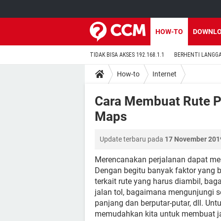
HOW-TO
DOWNL
TIDAK BISA AKSES 192.168.1.1
BERHENTI LANGG
How-to
Internet
Cara Membuat Rute P
Maps
Update terbaru pada
17 November 2019
Merencanakan perjalanan dapat me
Dengan begitu banyak faktor yang 
terkait rute yang harus diambil, ba
jalan tol, bagaimana mengunjungi 
panjang dan berputar-putar, dll. Un
memudahkan kita untuk membuat jad