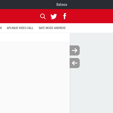
Bahasa
OK
APLIKASI VIDEO-CALL
SAFE MODE ANDROID
RESET CLASH OF CLANS
KODE