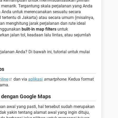
 kemampuan untuk memvisualisasikan pilihan
 menarik. Tergantung skala perjalanan yang Anda
an Anda untuk merencanakan sesuatu secara
ll tertentu di Jakarta) atau secara umum (misalnya,
an menghitung jarak perjalanan dan rute ideal
enggunakan
built-in map filters
untuk
an jalan tol, keadaan lalu lintas, atau sejumlah
alanan Anda? Di bawah ini, tutorial untuk mulai
ps
nline
dan via
aplikasi
smartphone
. Kedua format
sama.
n dengan Google Maps
juan awal yang pasti, hal tersebut sudah merupakan
dak yakin tentang alamat awal yang ingin dituju,