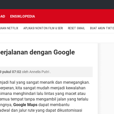
OAD
ENSIKLOPEDIA
ANAN NETFLIX
APLIKASI NONTON FILM & SERI
RESET GMAIL
BUAT AKUN TIKT
erjalanan dengan Google
 pukul 07:02
oleh
Annelis Putri
.
njadi hal yang sangat menarik dan menegangkan.
berperan, kita sangat mudah menjadi kewalahan
gaimana menghindari lalu lintas yang macet atau
semua tempat tanpa mengambil jalan yang terlalu
tungnya,
Google Maps
dapat membantu
wal dan jalur rute yang dapat dikustomisasi