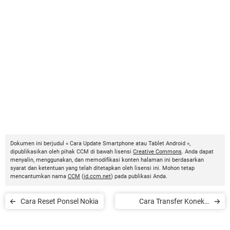
Dokumen ini berjudul « Cara Update Smartphone atau Tablet Android »,
dipublikasikan oleh pihak CCM di bawah lisensi
Creative Commons
. Anda dapat
menyalin, menggunakan, dan memodifikasi konten halaman ini berdasarkan
syarat dan ketentuan yang telah ditetapkan oleh lisensi ini. Mohon tetap
mencantumkan nama
CCM
(
id.ccm.net
) pada publikasi Anda.
Cara Reset Ponsel Nokia
Cara Transfer Koneksi
Internet dari PC ke iPhone