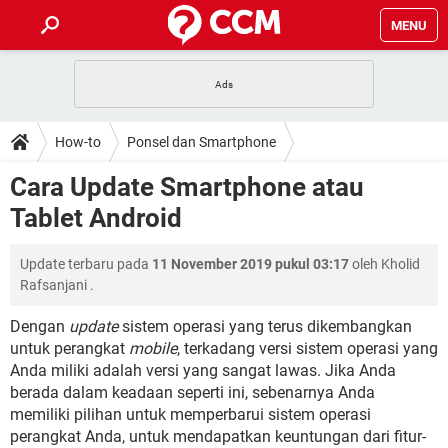
MENU
HALAMAN UTAMA
TIDAK BISA AKSES 192.168.1.1
BERHENTI LANGGANAN NETFLIX
HOW-TO
How-to
Ponsel dan Smartphone
APLIKASI NONTON FILM & SERI
RESET GMAIL
SAFE MODE ANDROID
RESET CLASH OF CLANS
DOWNLOAD
Cara Update Smartphone atau
BUAT AKUN TIKTOK
APLIKASI VIDEO-CALL
KODE RAHASIA NETFLIX
Tablet Android
ADOBE PREMIERE PRO
INSTAGRAM UNTUK PC
FORUM
TEWAS HOLDEM UNTUK IPHONE
Update terbaru pada
11 November 2019 pukul 03:17
oleh
Kholid
Lupa Password Gmail
WiFi Tidak Berfungsi
ENSIKLOPEDIA
Rafsanjani
.
Reset Akun Facebook yang di-Hack
Front Office dan Back Office
OOP - Data Enkapsulasi
Dengan
update
sistem operasi yang terus dikembangkan
untuk perangkat
mobile
, terkadang versi sistem operasi yang
Jenis-jenis Network atau Jaringan
Anda miliki adalah versi yang sangat lawas. Jika Anda
berada dalam keadaan seperti ini, sebenarnya Anda
memiliki pilihan untuk memperbarui sistem operasi
perangkat Anda, untuk mendapatkan keuntungan dari fitur-