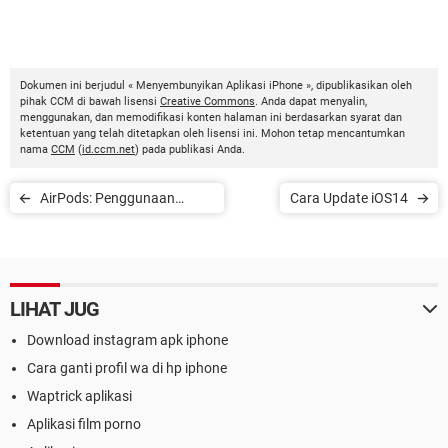
Dokumen ini berjudul « Menyembunyikan Aplikasi iPhone », dipublikasikan oleh
pihak CCM di bawah lisensi
Creative Commons
. Anda dapat menyalin,
menggunakan, dan memodifikasi konten halaman ini berdasarkan syarat dan
ketentuan yang telah ditetapkan oleh lisensi ini. Mohon tetap mencantumkan
nama
CCM
(
id.ccm.net
) pada publikasi Anda.
AirPods: Penggunaan
Cara Update iOS14
Dengan Smartphone
Android
LIHAT JUG
Download instagram apk iphone
Cara ganti profil wa di hp iphone
Waptrick aplikasi
Aplikasi film porno