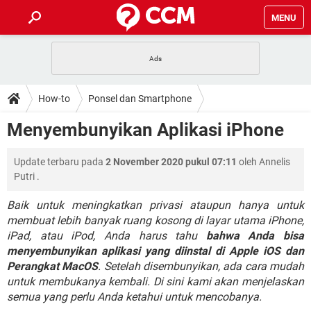
MENU
HALAMAN UTAMA
TIDAK BISA AKSES 192.168.1.1
BERHENTI LANGGANAN NETFLIX
HOW-TO
How-to
Ponsel dan Smartphone
APLIKASI NONTON FILM & SERI
RESET GMAIL
SAFE MODE ANDROID
RESET CLASH OF CLANS
DOWNLOAD
Menyembunyikan Aplikasi iPhone
BUAT AKUN TIKTOK
APLIKASI VIDEO-CALL
KODE RAHASIA NETFLIX
ADOBE PREMIERE PRO
INSTAGRAM UNTUK PC
FORUM
Update terbaru pada
2 November 2020 pukul 07:11
oleh
Annelis
TEWAS HOLDEM UNTUK IPHONE
Putri
.
Lupa Password Gmail
WiFi Tidak Berfungsi
ENSIKLOPEDIA
Baik untuk meningkatkan privasi ataupun hanya untuk
Reset Akun Facebook yang di-Hack
membuat lebih banyak ruang kosong di layar utama iPhone,
Front Office dan Back Office
OOP - Data Enkapsulasi
iPad, atau iPod, Anda harus tahu
bahwa Anda bisa
Jenis-jenis Network atau Jaringan
menyembunyikan aplikasi yang diinstal di Apple iOS dan
Perangkat MacOS
. Setelah disembunyikan, ada cara mudah
untuk membukanya kembali. Di sini kami akan menjelaskan
semua yang perlu Anda ketahui untuk mencobanya.