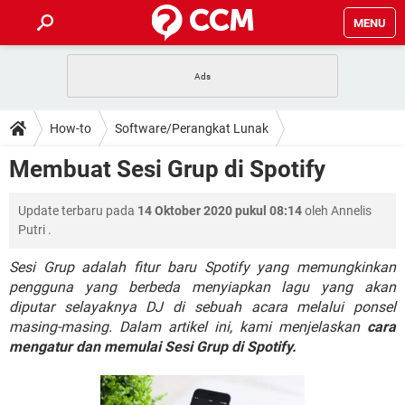
MENU
HALAMAN UTAMA
TIDAK BISA AKSES 192.168.1.1
BERHENTI LANGGANAN NETFLIX
HOW-TO
How-to
Software/Perangkat Lunak
APLIKASI NONTON FILM & SERI
RESET GMAIL
SAFE MODE ANDROID
RESET CLASH OF CLANS
DOWNLOAD
Membuat Sesi Grup di Spotify
BUAT AKUN TIKTOK
APLIKASI VIDEO-CALL
KODE RAHASIA NETFLIX
ADOBE PREMIERE PRO
INSTAGRAM UNTUK PC
FORUM
Update terbaru pada
14 Oktober 2020 pukul 08:14
oleh
Annelis
TEWAS HOLDEM UNTUK IPHONE
Putri
.
Lupa Password Gmail
WiFi Tidak Berfungsi
ENSIKLOPEDIA
Sesi Grup adalah fitur baru Spotify yang memungkinkan
Reset Akun Facebook yang di-Hack
pengguna yang berbeda menyiapkan lagu yang akan
Front Office dan Back Office
OOP - Data Enkapsulasi
diputar selayaknya DJ di sebuah acara melalui ponsel
Jenis-jenis Network atau Jaringan
masing-masing. Dalam artikel ini, kami menjelaskan
cara
mengatur dan memulai Sesi Grup di Spotify.