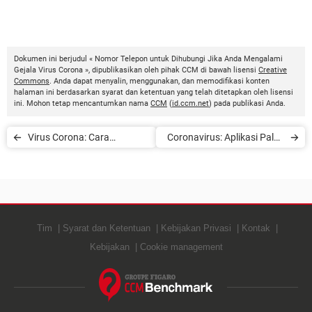
Dokumen ini berjudul « Nomor Telepon untuk Dihubungi Jika Anda Mengalami
Gejala Virus Corona », dipublikasikan oleh pihak CCM di bawah lisensi
Creative
Commons
. Anda dapat menyalin, menggunakan, dan memodifikasi konten
halaman ini berdasarkan syarat dan ketentuan yang telah ditetapkan oleh lisensi
ini. Mohon tetap mencantumkan nama
CCM
(
id.ccm.net
) pada publikasi Anda.
Virus Corona: Cara
Coronavirus: Aplikasi Palsu
Mengunjungi Galeri dan
yang Mencuri Data Anda
Museum secara Online
Gratis
Tim
Syarat dan Ketentuan
Kebijakan Privasi
Kontak
Kebijakan
Cookie management