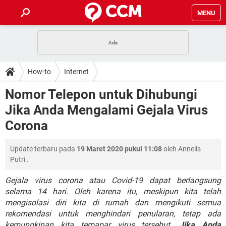
MENU
HALAMAN UTAMA
TIDAK BISA AKSES 192.168.1.1
BERHENTI LANGGANAN NETFLIX
HOW-TO
How-to
Internet
APLIKASI NONTON FILM & SERI
RESET GMAIL
SAFE MODE ANDROID
RESET CLASH OF CLANS
DOWNLOAD
Nomor Telepon untuk Dihubungi
BUAT AKUN TIKTOK
APLIKASI VIDEO-CALL
KODE RAHASIA NETFLIX
Jika Anda Mengalami Gejala Virus
ADOBE PREMIERE PRO
INSTAGRAM UNTUK PC
FORUM
Corona
TEWAS HOLDEM UNTUK IPHONE
Lupa Password Gmail
WiFi Tidak Berfungsi
ENSIKLOPEDIA
Update terbaru pada
19 Maret 2020 pukul 11:08
oleh
Annelis
Reset Akun Facebook yang di-Hack
Putri
.
Front Office dan Back Office
OOP - Data Enkapsulasi
Jenis-jenis Network atau Jaringan
Gejala virus corona atau Covid-19 dapat berlangsung
selama 14 hari. Oleh karena itu, meskipun kita telah
mengisolasi diri kita di rumah dan mengikuti semua
rekomendasi untuk menghindari penularan, tetap ada
kemungkinan kita terpapar virus tersebut.
Jika Anda