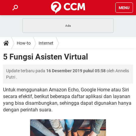
MENU
HALAMAN UTAMA
TIDAK BISA AKSES 192.168.1.1
BERHENTI LANGGANAN NETFLIX
HOW-TO
How-to
Internet
APLIKASI NONTON FILM & SERI
RESET GMAIL
SAFE MODE ANDROID
RESET CLASH OF CLANS
DOWNLOAD
5 Fungsi Asisten Virtual
BUAT AKUN TIKTOK
APLIKASI VIDEO-CALL
KODE RAHASIA NETFLIX
ADOBE PREMIERE PRO
INSTAGRAM UNTUK PC
FORUM
Update terbaru pada
16 Desember 2019 pukul 05:58
oleh
Annelis
TEWAS HOLDEM UNTUK IPHONE
Putri
.
Lupa Password Gmail
WiFi Tidak Berfungsi
ENSIKLOPEDIA
Untuk menggunakan Amazon Echo, Google Home atau Siri
Reset Akun Facebook yang di-Hack
secara efektif, berikut beberapa daftar aplikasi dan layanan
Front Office dan Back Office
OOP - Data Enkapsulasi
yang bisa disambungkan, sehingga dapat digunakan hanya
Jenis-jenis Network atau Jaringan
dengan perintah suara.