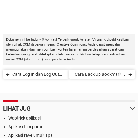
Dokumen ini berjudul « 5 Aplikasi Terbaik untuk Asisten Virtual », dipublikasikan
oleh pihak CCM di bawah lisensi
Creative Commons
. Anda dapat menyalin,
menggunakan, dan memodifikasi konten halaman ini berdasarkan syarat dan
ketentuan yang telah ditetapkan oleh lisensi ini. Mohon tetap mencantumkan
nama
CCM
(
id.ccm.net
) pada publikasi Anda.
Cara Log In dan Log Out
Cara Back Up Bookmark di
dari Outlook
Google Chrome
LIHAT JUG
Waptrick aplikasi
Aplikasi film porno
Aplikasi rave untuk apa