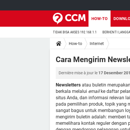
HOW-TO
DOWNL
TIDAK BISA AKSES 192.168.1.1
BERHENTI LANGG
How-to
Internet
Cara Mengirim Newsle
Dernière mise à jour le
17 Desember 201
Newsletters
atau buletin merupakan 
berkala melalui
email
ke daftar pelang
situs Anda, dan informasi relevan 
pada pemilihan produk, topik yang me
sangat bagus untuk membangun loya
mengirim buletin adalah: memberi t
memelihara kontak reguler dengan p
dengan mendorong pelanggan untuk