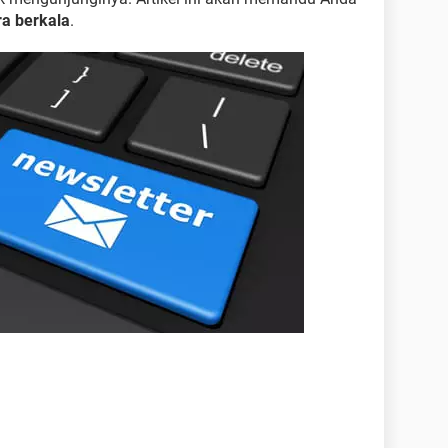
ra berkala
.