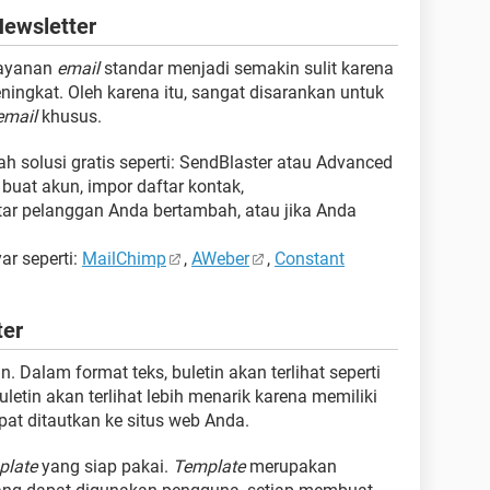
ewsletter
layanan
email
standar menjadi semakin sulit karena
ngkat. Oleh karena itu, sangat disarankan untuk
email
khusus.
h solusi gratis seperti: SendBlaster atau Advanced
buat akun, impor daftar kontak,
aftar pelanggan Anda bertambah, atau jika Anda
yar seperti:
MailChimp
,
AWeber
,
Constant
ter
n. Dalam format teks, buletin akan terlihat seperti
etin akan terlihat lebih menarik karena memiliki
at ditautkan ke situs web Anda.
plate
yang siap pakai.
Template
merupakan