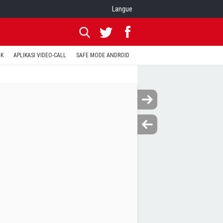
Langue
OK
APLIKASI VIDEO-CALL
SAFE MODE ANDROID
RESET CLASH OF CLANS
KODE