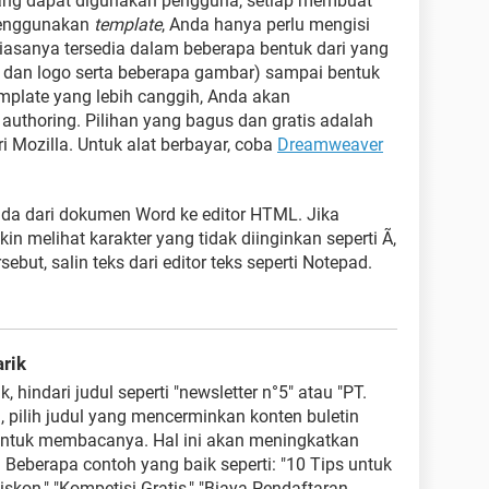
yang dapat digunakan pengguna, setiap membuat
 menggunakan
template
, Anda hanya perlu mengisi
iasanya tersedia dalam beberapa bentuk dari yang
 dan logo serta beberapa gambar) sampai bentuk
mplate yang lebih canggih, Anda akan
uthoring. Pilihan yang bagus dan gratis adalah
i Mozilla. Untuk alat berbayar, coba
Dreamweaver
da dari dokumen Word ke editor HTML. Jika
n melihat karakter yang tidak diinginkan seperti Ã,
sebut, salin teks dari editor teks seperti Notepad.
rik
hindari judul seperti "newsletter n°5" atau "PT.
a, pilih judul yang mencerminkan konten buletin
ntuk membacanya. Hal ini akan meningkatkan
Beberapa contoh yang baik seperti: "10 Tips untuk
skon," "Kompetisi Gratis," "Biaya Pendaftaran