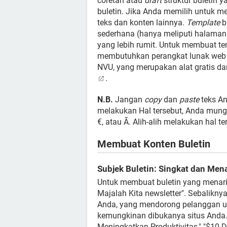
coretan atau
draft
struktur buletin 
buletin. Jika Anda memilih untuk
teks dan konten lainnya.
Template
b
sederhana (hanya meliputi halaman
yang lebih rumit. Untuk membuat te
membutuhkan perangkat lunak web a
NVU, yang merupakan alat gratis dar
.
N.B.
Jangan
copy
dan
paste
teks An
melakukan Hal tersebut, Anda mungki
€, atau Ã. Alih-alih melakukan hal ter
Membuat Konten Buletin
Subjek Buletin: Singkat dan Mena
Untuk membuat buletin yang menarik, 
Majalah Kita newsletter". Sebalikny
Anda, yang mendorong pelanggan u
kemungkinan dibukanya situs Anda. 
Meningkatkan Produktivitas," "$10 Di