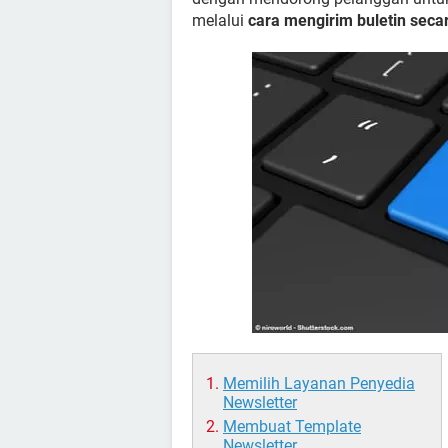
melalui
cara mengirim buletin seca
Memilih Layanan Penyedia
Newsletter
Membuat Template
Newsletter