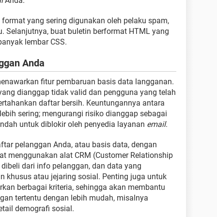
l
Anda.
n format yang sering digunakan oleh pelaku spam,
u. Selanjutnya, buat buletin berformat HTML yang
u banyak lembar CSS.
nggan Anda
menawarkan fitur pembaruan basis data langganan.
ang dianggap tidak valid dan pengguna yang telah
rtahankan daftar bersih. Keuntungannya antara
lebih sering; mengurangi risiko dianggap sebagai
endah untuk diblokir oleh penyedia layanan
email
.
ftar pelanggan Anda, atau basis data, dengan
at menggunakan alat CRM (Customer Relationship
ibeli dari info pelanggan, dan data yang
 khusus atau jejaring sosial. Penting juga untuk
rkan berbagai kriteria, sehingga akan membantu
an tertentu dengan lebih mudah, misalnya
tail demografi sosial.