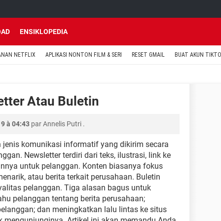
OAD
ENSIKLOPEDIA
ANAN NETFLIX
APLIKASI NONTON FILM & SERI
RESET GMAIL
BUAT AKUN TIKT
tter Atau Buletin
9 à 04:43
par
Annelis Putri
.
jenis komunikasi informatif yang dikirim secara
gan. Newsletter terdiri dari teks, ilustrasi, link ke
lainnya untuk pelanggan. Konten biasanya fokus
narik, atau berita terkait perusahaan. Buletin
litas pelanggan. Tiga alasan bagus untuk
ahu pelanggan tentang berita perusahaan;
elanggan; dan meningkatkan lalu lintas ke situs
 mengunjunginya. Artikel ini akan memandu Anda