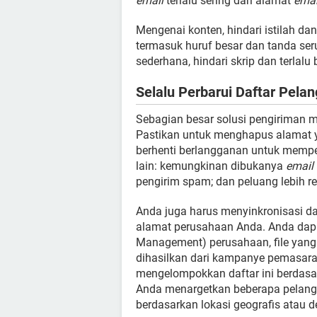
email
terlalu sering dari alamat
emai
Mengenai konten, hindari istilah da
termasuk huruf besar dan tanda ser
sederhana, hindari skrip dan terlal
Selalu Perbarui Daftar Pela
Sebagian besar solusi pengiriman 
Pastikan untuk menghapus alamat y
berhenti berlangganan untuk mempe
lain: kemungkinan dibukanya
email
pengirim spam; dan peluang lebih r
Anda juga harus menyinkronisasi da
alamat perusahaan Anda. Anda dap
Management) perusahaan, file yang d
dihasilkan dari kampanye pemasaran
mengelompokkan daftar ini berdasa
Anda menargetkan beberapa pelangg
berdasarkan lokasi geografis atau de