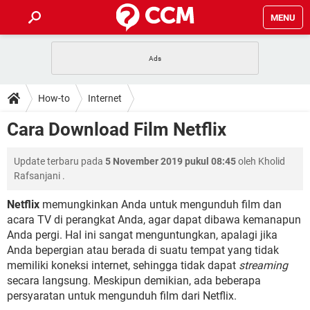
MENU
HALAMAN UTAMA
TIDAK BISA AKSES 192.168.1.1
BERHENTI LANGGANAN NETFLIX
HOW-TO
How-to
Internet
APLIKASI NONTON FILM & SERI
RESET GMAIL
SAFE MODE ANDROID
RESET CLASH OF CLANS
DOWNLOAD
Cara Download Film Netflix
BUAT AKUN TIKTOK
APLIKASI VIDEO-CALL
KODE RAHASIA NETFLIX
ADOBE PREMIERE PRO
INSTAGRAM UNTUK PC
FORUM
Update terbaru pada
5 November 2019 pukul 08:45
oleh
Kholid
TEWAS HOLDEM UNTUK IPHONE
Rafsanjani
.
Lupa Password Gmail
WiFi Tidak Berfungsi
ENSIKLOPEDIA
Netflix
memungkinkan Anda untuk mengunduh film dan
Reset Akun Facebook yang di-Hack
acara TV di perangkat Anda, agar dapat dibawa kemanapun
Front Office dan Back Office
OOP - Data Enkapsulasi
Anda pergi. Hal ini sangat menguntungkan, apalagi jika
Jenis-jenis Network atau Jaringan
Anda bepergian atau berada di suatu tempat yang tidak
memiliki koneksi internet, sehingga tidak dapat
streaming
secara langsung. Meskipun demikian, ada beberapa
persyaratan untuk mengunduh film dari Netflix.