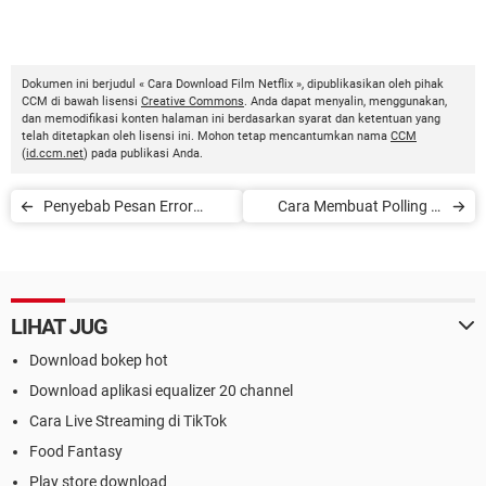
Dokumen ini berjudul « Cara Download Film Netflix », dipublikasikan oleh pihak
CCM di bawah lisensi
Creative Commons
. Anda dapat menyalin, menggunakan,
dan memodifikasi konten halaman ini berdasarkan syarat dan ketentuan yang
telah ditetapkan oleh lisensi ini. Mohon tetap mencantumkan nama
CCM
(
id.ccm.net
) pada publikasi Anda.
Penyebab Pesan Error
Cara Membuat Polling di
HTTP 500 dan Cara
Facebook, My Polls, dan
Memperbaikinya
Google
LIHAT JUG
Download bokep hot
Download aplikasi equalizer 20 channel
Cara Live Streaming di TikTok
Food Fantasy
Play store download