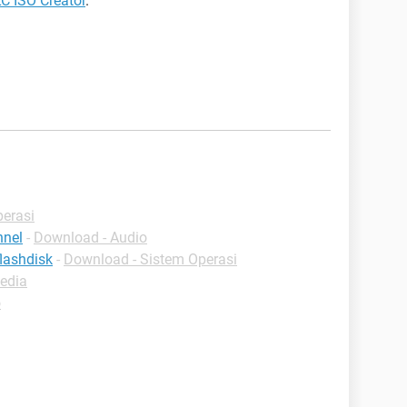
LC ISO Creator
.
erasi
nnel
-
Download - Audio
lashdisk
-
Download - Sistem Operasi
edia
o