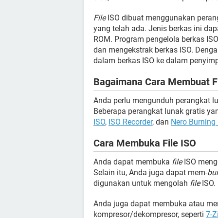
File
ISO dibuat menggunakan perang
yang telah ada. Jenis berkas ini da
ROM. Program pengelola berkas ISO 
dan mengekstrak berkas ISO. Denga
dalam berkas ISO ke dalam penyim
Bagaimana Cara Membuat Fi
Anda perlu mengunduh perangkat l
Beberapa perangkat lunak gratis 
ISO
,
ISO Recorder
, dan
Nero Burnin
Cara Membuka File ISO
Anda dapat membuka
file
ISO men
Selain itu, Anda juga dapat mem-
bu
digunakan untuk mengolah
file
ISO.
Anda juga dapat membuka atau me
kompresor/dekompresor, seperti
7-Z