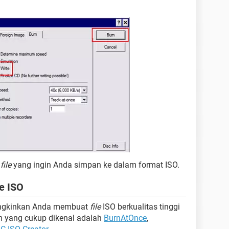
a
file
yang ingin Anda simpan ke dalam format ISO.
e ISO
ngkinkan Anda membuat
file
ISO berkualitas tinggi
am yang cukup dikenal adalah
BurnAtOnce
,