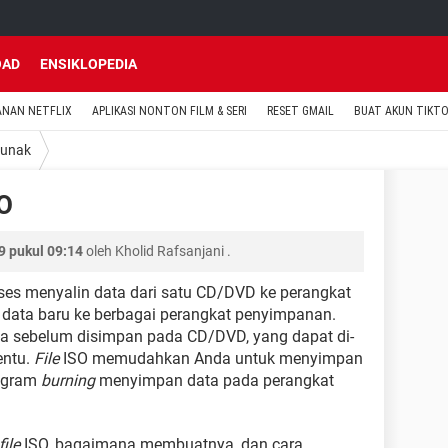
OAD
ENSIKLOPEDIA
ANAN NETFLIX
APLIKASI NONTON FILM & SERI
RESET GMAIL
BUAT AKUN TIKT
Lunak
SO
 pukul 09:14
oleh
Kholid Rafsanjani
.
es menyalin data dari satu CD/DVD ke perangkat
data baru ke berbagai perangkat penyimpanan.
ata sebelum disimpan pada CD/DVD, yang dapat di-
entu.
File
ISO memudahkan Anda untuk menyimpan
rogram
burning
menyimpan data pada perangkat
file
ISO, bagaimana membuatnya, dan cara