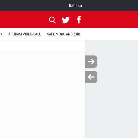
Bahasa
OK
APLIKASI VIDEO-CALL
SAFE MODE ANDROID
RESET CLASH OF CLANS
KODE