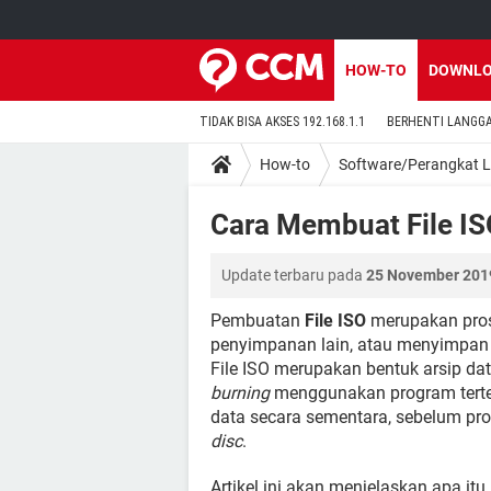
HOW-TO
DOWNL
TIDAK BISA AKSES 192.168.1.1
BERHENTI LANGG
How-to
Software/Perangkat 
Cara Membuat File I
Update terbaru pada
25 November 2019
Pembuatan
File ISO
merupakan pros
penyimpanan lain, atau menyimpan 
File ISO merupakan bentuk arsip d
burning
menggunakan program tert
data secara sementara, sebelum p
disc
.
Artikel ini akan menjelaskan apa itu