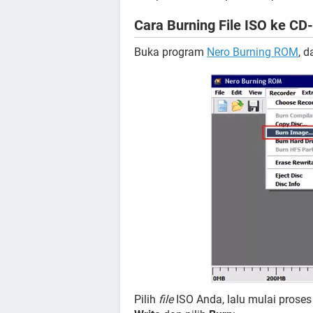
Cara Burning File ISO ke
Buka program
Nero Burning ROM
, d
Pilih
file
ISO Anda, lalu mulai pros