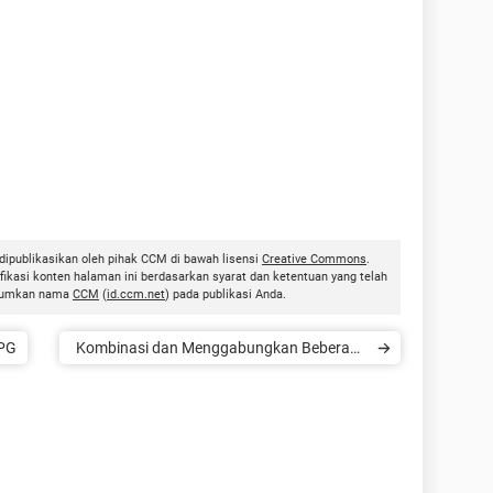
 dipublikasikan oleh pihak CCM di bawah lisensi
Creative Commons
.
kasi konten halaman ini berdasarkan syarat dan ketentuan yang telah
antumkan nama
CCM
(
id.ccm.net
) pada publikasi Anda.
JPG
Kombinasi dan Menggabungkan Beberapa
File Menjadi Satu