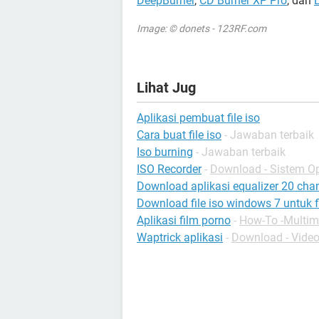
DeepBurner
,
CD Burner XP Pro
, dan
Image: © donets - 123RF.com
Lihat Jug
Aplikasi pembuat file iso
Cara buat file iso
- Jawaban terbaik
Iso burning
- Jawaban terbaik
ISO Recorder
-
Download - Sistem Op
Download aplikasi equalizer 20 cha
Download file iso windows 7 untuk f
Aplikasi film porno
-
How-To -Multim
Waptrick aplikasi
-
Download - Vide