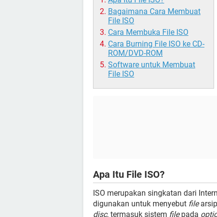
Bagaimana Cara Membuat
File ISO
Cara Membuka File ISO
Cara Burning File ISO ke CD-
ROM/DVD-ROM
Software untuk Membuat
File ISO
Apa Itu File ISO?
ISO merupakan singkatan dari Interna
digunakan untuk menyebut
file
arsi
disc
, termasuk sistem
file
pada
optic