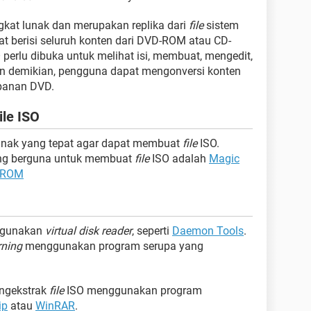
kat lunak dan merupakan replika dari
file
sistem
pat berisi seluruh konten dari DVD-ROM atau CD-
perlu dibuka untuk melihat isi, membuat, mengedit,
n demikian, pengguna dapat mengonversi konten
panan DVD.
le ISO
unak yang tepat agar dapat membuat
file
ISO.
yang berguna untuk membuat
file
ISO adalah
Magic
g ROM
ggunakan
virtual disk reader
, seperti
Daemon Tools
.
rning
menggunakan program serupa yang
ngekstrak
file
ISO menggunakan program
ip
atau
WinRAR
.