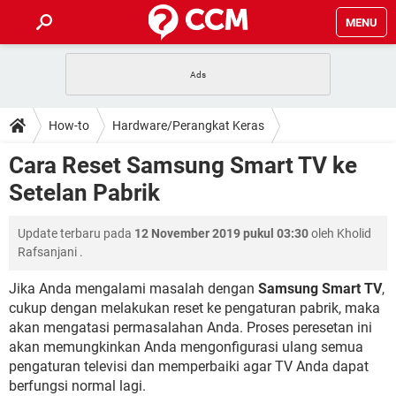
MENU
HALAMAN UTAMA
TIDAK BISA AKSES 192.168.1.1
BERHENTI LANGGANAN NETFLIX
HOW-TO
How-to
Hardware/Perangkat Keras
APLIKASI NONTON FILM & SERI
RESET GMAIL
SAFE MODE ANDROID
RESET CLASH OF CLANS
DOWNLOAD
Cara Reset Samsung Smart TV ke
BUAT AKUN TIKTOK
APLIKASI VIDEO-CALL
KODE RAHASIA NETFLIX
Setelan Pabrik
ADOBE PREMIERE PRO
INSTAGRAM UNTUK PC
FORUM
TEWAS HOLDEM UNTUK IPHONE
Update terbaru pada
12 November 2019 pukul 03:30
oleh
Kholid
Lupa Password Gmail
WiFi Tidak Berfungsi
ENSIKLOPEDIA
Rafsanjani
.
Reset Akun Facebook yang di-Hack
Front Office dan Back Office
OOP - Data Enkapsulasi
Jika Anda mengalami masalah dengan
Samsung Smart TV
,
cukup dengan melakukan reset ke pengaturan pabrik, maka
Jenis-jenis Network atau Jaringan
akan mengatasi permasalahan Anda. Proses peresetan ini
akan memungkinkan Anda mengonfigurasi ulang semua
pengaturan televisi dan memperbaiki agar TV Anda dapat
berfungsi normal lagi.