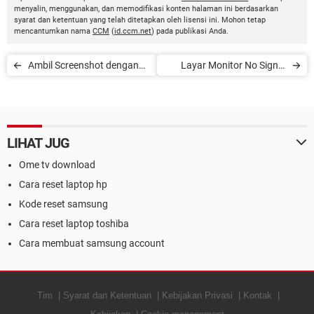
menyalin, menggunakan, dan memodifikasi konten halaman ini berdasarkan
syarat dan ketentuan yang telah ditetapkan oleh lisensi ini. Mohon tetap
mencantumkan nama
CCM
(
id.ccm.net
) pada publikasi Anda.
Ambil Screenshot dengan
Layar Monitor No Signal
Tombol Print Screen
Setelah CPU Dinyalakan
LIHAT JUG
Ome tv download
Cara reset laptop hp
Kode reset samsung
Cara reset laptop toshiba
Cara membuat samsung account
Tim
Syarat dan Ketentuan
Kebijakan Privasi
Kontak