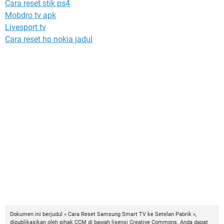
Cara reset stik ps4
Mobdro tv apk
Livesport tv
Cara reset hp nokia jadul
Dokumen ini berjudul « Cara Reset Samsung Smart TV ke Setelan Pabrik »,
dipublikasikan oleh pihak CCM di bawah lisensi
Creative Commons
. Anda dapat