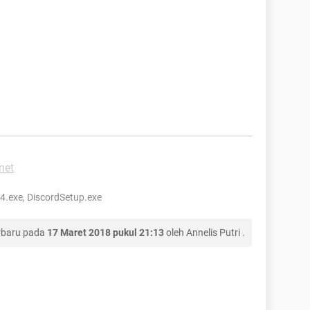
net
4.exe, DiscordSetup.exe
rbaru pada
17 Maret 2018 pukul 21:13
oleh
Annelis Putri
.