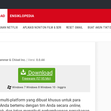
OAD
ENSIKLOPEDIA
ANAN NETFLIX
APLIKASI NONTON FILM & SERI
RESET GMAIL
BUAT AKUN TIKT
ammer & Chisel Inc.
Versi:
0.0.44
Download
Freeware
(57,95 Mo)
Windows 7 Windows 8 Windows 10
-
Inggris
multi-platform yang dibuat khusus untuk para
n Anda bertemu dengan tim Anda secara
online
,
dak, dan tetap mengikuti perkembangan percakapan