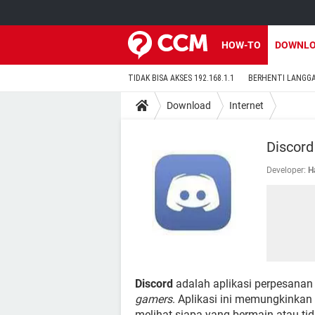
HOW-TO
DOWNL
TIDAK BISA AKSES 192.168.1.1
BERHENTI LANGG
Download
Internet
Discord
Developer:
H
Discord
adalah aplikasi perpesanan 
gamers
. Aplikasi ini memungkinka
melihat siapa yang bermain atau ti