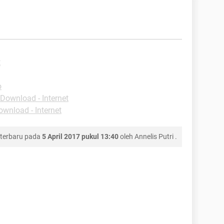
t
o
Download - Internet
ownload - Internet
 terbaru pada
5 April 2017 pukul 13:40
oleh
Annelis Putri
.