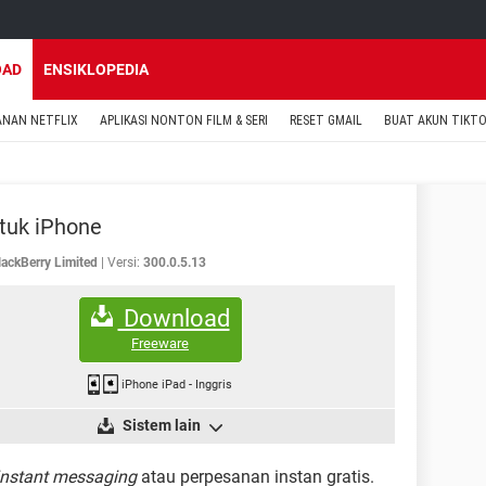
OAD
ENSIKLOPEDIA
ANAN NETFLIX
APLIKASI NONTON FILM & SERI
RESET GMAIL
BUAT AKUN TIKT
tuk iPhone
lackBerry Limited
Versi:
300.0.5.13
Download
Freeware
iPhone iPad
-
Inggris
Sistem lain
instant messaging
atau perpesanan instan gratis.